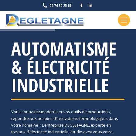
Facebook
LinkedIn
04 74 30 25 61
page
page
opens
opens
in
in
new
new
AUTOMATISME
window
window
& ÉLECTRICITÉ
INDUSTRIELLE
Vous souhaitez moderniser vos outils de productions,
répondre aux besoins d’innovations technologiques dans
votre domaine ? L’entreprise DEGLETAGNE, experte en
travaux d’électricité industrielle, étudie avec vous votre