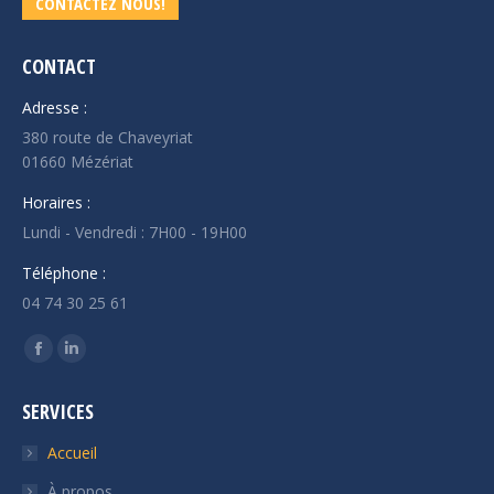
CONTACTEZ NOUS!
CONTACT
Adresse :
380 route de Chaveyriat
01660 Mézériat
Horaires :
Lundi - Vendredi : 7H00 - 19H00
Téléphone :
04 74 30 25 61
Trouvez nous sur :
Facebook
LinkedIn
page
page
SERVICES
opens
opens
in
in
Accueil
new
new
À propos