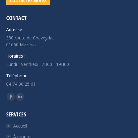
CONTACTEZ NOUS!
CONTACT
Adresse :
380 route de Chaveyriat
01660 Mézériat
Horaires :
Lundi - Vendredi : 7H00 - 19H00
Téléphone :
04 74 30 25 61
Trouvez nous sur :
Facebook
LinkedIn
page
page
SERVICES
opens
opens
in
in
Accueil
new
new
À propos