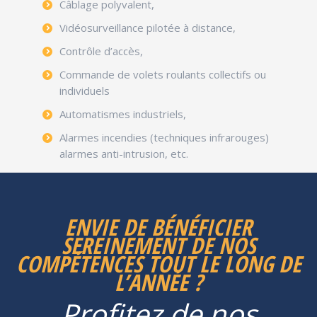
Câblage polyvalent,
Vidéosurveillance pilotée à distance,
Contrôle d’accès,
Commande de volets roulants collectifs ou
individuels
Automatismes industriels,
Alarmes incendies (techniques infrarouges)
alarmes anti-intrusion, etc.
ENVIE DE BÉNÉFICIER
SEREINEMENT DE NOS
COMPÉTENCES TOUT LE LONG DE
L’ANNÉE ?
Profitez de nos